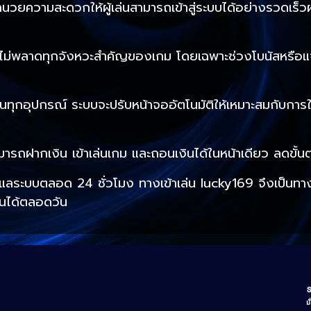
ำนวยความสะดวกให้ผู้เล่นสามารถเข้าสู่ระบบได้อย่างรวดเร็วผ
เล่นไม่พลาดทุกจังหวะสำคัญของเกม โดยเฉพาะช่วงโบนัสหรือแ
ทุกอุปกรณ์ ระบบจะปรับหน้าจออัตโนมัติให้เหมาะสมกับการใช้
ามารถฝากเงิน เข้าเล่นเกม และถอนเงินได้ในหน้าเดียว ลดขั้น
ระบบตลอด 24 ชั่วโมง ทางเข้าเล่น lucky169 จึงเป็นทางเลือ
ล่นได้ตลอดวัน