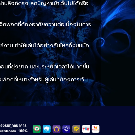
่านลิงก์ตรง ลดปัญหาเข้าเว็บไม่ได้หรือ
จ็กพอตที่ต้องอาศัยความต่อเนื่องในการ
งาน ทำให้เล่นได้อย่างลื่นไหลทั้งบนมือ
ตอนที่ยุ่งยาก และประหยัดเวลาได้มากขึ้น
กที่เหมาะสำหรับผู้เล่นที่ต้องการเว็บ