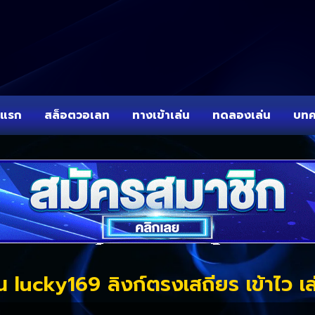
าแรก
สล็อตวอเลท
ทางเข้าเล่น
ทดลองเล่น
บทค
่น lucky169 ลิงก์ตรงเสถียร เข้าไว เล่